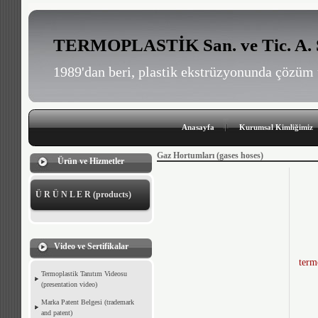
TERMOPLASTİK San. ve Tic. A. 
1989'dan beri, plastik ekstrüzyonunda çözüm 
Anasayfa
Kurumsal Kimliğimiz
Gaz Hortumları (gases hoses)
Ürün ve Hizmetler
Ü R Ü N L E R (products)
Video ve Sertifikalar
term
Termoplastik Tanıtım Videosu
(presentation video)
Marka Patent Belgesi (trademark
and patent)