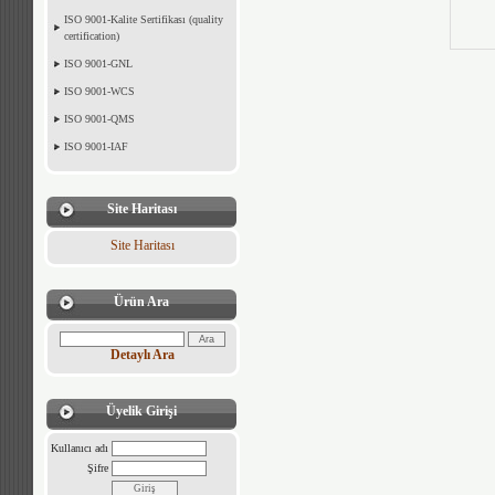
ISO 9001-Kalite Sertifikası (quality
certification)
ISO 9001-GNL
ISO 9001-WCS
ISO 9001-QMS
ISO 9001-IAF
Site Haritası
Site Haritası
Ürün Ara
Detaylı Ara
Üyelik Girişi
Kullanıcı adı
Şifre