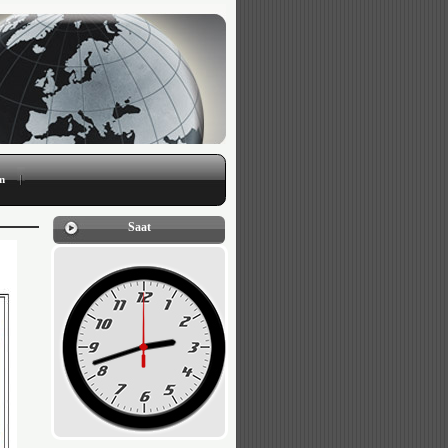
im
Saat