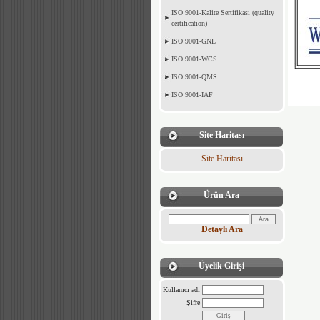
ISO 9001-Kalite Sertifikası (quality
certification)
ISO 9001-GNL
ISO 9001-WCS
ISO 9001-QMS
ISO 9001-IAF
Site Haritası
Site Haritası
Ürün Ara
Detaylı Ara
Üyelik Girişi
Kullanıcı adı
Şifre