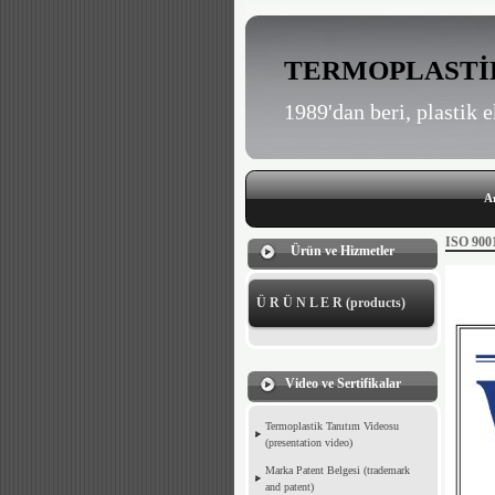
TERMOPLASTİK Sa
1989'dan beri, plastik
A
ISO 90
Ürün ve Hizmetler
Ü R Ü N L E R (products)
Video ve Sertifikalar
Termoplastik Tanıtım Videosu
(presentation video)
Marka Patent Belgesi (trademark
and patent)