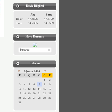
Döviz Bilgileri
Alış
Satış
Dolar
47.4896
47.6799
Euro
54.7365
54.9559
Hava Durumu
Takvim
<<
Ağustos 2026
>>
P
S
Ç
P
C
C
P
1
2
3
4
5
6
7
8
9
10
11
12
13
14
15
16
17
18
19
20
21
22
23
24
25
26
27
28
29
30
31