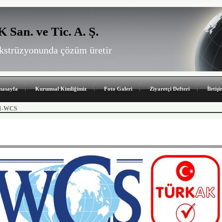
n. ve Tic. A. Ş.
 ekstrüzyonunda çözüm üretir
nasayfa
Kurumsal Kimliğimiz
Foto Galeri
Ziyaretçi Defteri
İletiş
01-WCS