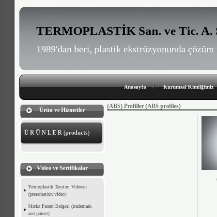
TERMOPLASTİK San. ve Tic. A. 
1989'dan beri, plastik ekstrüzyonunda çözüm 
Anasayfa
Kurumsal Kimliğimiz
(ABS) Profiller (ABS profiles)
Ürün ve Hizmetler
Ü R Ü N L E R (products)
Video ve Sertifikalar
Termoplastik Tanıtım Videosu
(presentation video)
Marka Patent Belgesi (trademark
and patent)