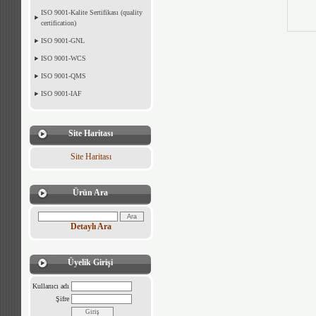
ISO 9001-Kalite Sertifikası (quality
certification)
ISO 9001-GNL
ISO 9001-WCS
ISO 9001-QMS
ISO 9001-IAF
Site Haritası
Site Haritası
Ürün Ara
Detaylı Ara
Üyelik Girişi
Kullanıcı adı
Şifre