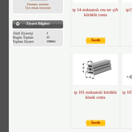
Parolamı unuttum
Üye olmak istiyorum
tp 14-mıknatıslı reu-ter çift
tp1
körüklü conta
Ziyaret Bilgileri
Aktif Ziyaretçi
1
Bugün Toplam
25
İncele
Toplam Ziyaret
198864
tp 101-mıknatıslı körüklü
tp 10
klasik conta
İncele