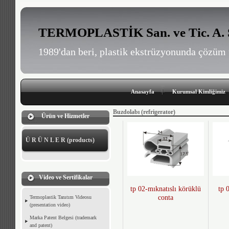
TERMOPLASTİK San. ve Tic. A. 
1989'dan beri, plastik ekstrüzyonunda çözüm 
Anasayfa
Kurumsal Kimliğimiz
Buzdolabı (refrigerator)
Ürün ve Hizmetler
Ü R Ü N L E R (products)
Video ve Sertifikalar
tp 02-mıknatıslı körüklü
tp 
conta
Termoplastik Tanıtım Videosu
(presentation video)
Marka Patent Belgesi (trademark
and patent)