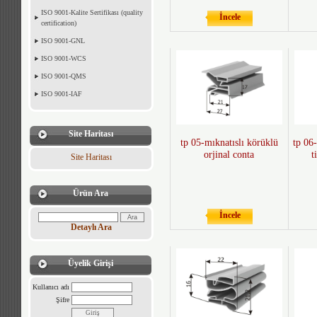
ISO 9001-Kalite Sertifikası (quality
İncele
certification)
ISO 9001-GNL
ISO 9001-WCS
ISO 9001-QMS
ISO 9001-IAF
Site Haritası
tp 05-mıknatıslı körüklü
tp 06-
orjinal conta
t
Site Haritası
Ürün Ara
İncele
Detaylı Ara
Üyelik Girişi
Kullanıcı adı
Şifre