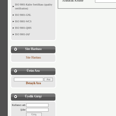
Aranacak Kelime
ISO 9001-Kalite Sertifikası (quality
certification)
ISO 9001-GNL
ISO 9001-WCS
ISO 9001-QMS
ISO 9001-IAF
Site Haritası
Site Haritası
Ürün Ara
Detaylı Ara
Üyelik Girişi
Kullanıcı adı
Şifre