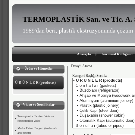
TERMOPLASTİK San. ve Tic. A. 
1989'dan beri, plastik ekstrüzyonunda çözüm 
Anasayfa
Kurumsal Kimliğimiz
Detaylı Arama
Ürün ve Hizmetler
Kategori Başlığı Seçiniz
Ü R Ü N L E R (products)
Video ve Sertifikalar
Termoplastik Tanıtım Videosu
(presentation video)
Marka Patent Belgesi (trademark
and patent)