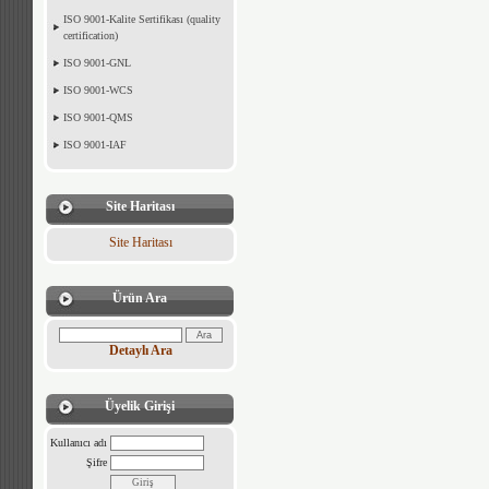
ISO 9001-Kalite Sertifikası (quality
certification)
ISO 9001-GNL
ISO 9001-WCS
ISO 9001-QMS
ISO 9001-IAF
Site Haritası
Site Haritası
Ürün Ara
Detaylı Ara
Üyelik Girişi
Kullanıcı adı
Şifre