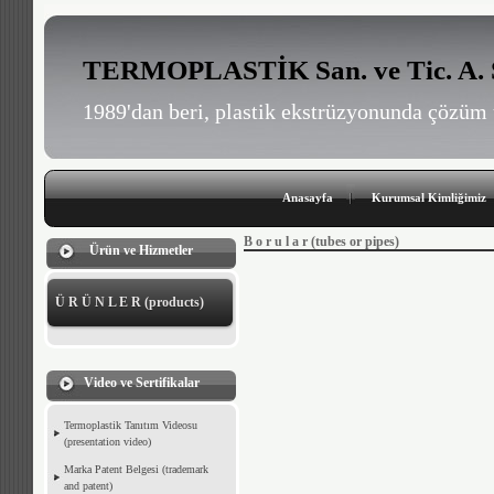
TERMOPLASTİK San. ve Tic. A. 
1989'dan beri, plastik ekstrüzyonunda çözüm 
Anasayfa
Kurumsal Kimliğimiz
B o r u l a r (tubes or pipes)
Ürün ve Hizmetler
Ü R Ü N L E R (products)
Video ve Sertifikalar
Termoplastik Tanıtım Videosu
(presentation video)
Marka Patent Belgesi (trademark
and patent)